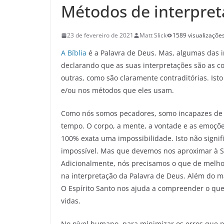
Métodos de interpret
23 de fevereiro de 2021
Matt Slick
1589 visualizaçõe
A Bíblia
é a Palavra de Deus. Mas, algumas das in
declarando que as suas interpretações são as 
outras, como são claramente contraditórias. Ist
e/ou nos métodos que eles usam.
Como nós somos pecadores, somo incapazes de i
tempo. O corpo, a mente, a vontade e as emoçõe
100% exata uma impossibilidade. Isto não signi
impossível. Mas que devemos nos aproximar à S
Adicionalmente, nós precisamos o que de melhor
na interpretação da Palavra de Deus. Além do mai
O Espírito Santo nos ajuda a compreender o que 
vidas.
No nível humano, para minimizar os erros que p