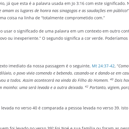
vio, já que esta é a palavra usada em Jo 3:16 com este significado
que amam os lugares de honra nas sinagogas e as saudações em público!
guma coisa na linha de “totalmente comprometido com.”
 usar o significado de uma palavra em um contexto em outro conte
“novo ou inexperiente.” O segundo significa a cor verde. Poderíamo
texto imediato da nossa passagem é o seguinte,
Mt 24:37-42
, “
Como 
 dilúvio, o povo vivia comendo e bebendo, casando-se e dando-se em ca
40
levou a todos. Assim acontecerá na vinda do Filho do Homem.
Dois ho
42
 moinho: uma será levada e a outra deixada.
Portanto, vigiem, por
vada no verso 40 é comparada a pessoa levada no verso 39. Isto 
Quem foi levado no verso 39? Foi Noé e sua família ou foram as p