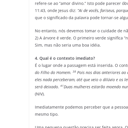
refere-se ao “amor divino.” Isto pode parecer ób
11:43, onde Jesus diz:
“Ai de vocês, fariseus, por
que o significado da palavra pode tornar-se al
No entanto, nós devemos tomar o cuidade de não
2) A árvore é verde. O primeiro verde significa 
Sim, mas não seria uma boa idéia.
4. Qual é o contexto imediato?
É o lugar onde a passagem está inserida. O con
38
do Filho do Homem.
Pois nos dias anteriores ao
eles nada perceberam, até que veio o dilúvio e os 
41
será deixado.
Duas mulheres estarão moendo num
(NIV).
Imediatamente podemos perceber que a pessoa le
mesmo tipo.
Uma pequena questão precisa ser feita agora. 