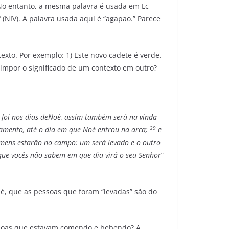
. No entanto, a mesma palavra é usada em Lc
”
(NIV). A palavra usada aqui é “agapao.” Parece
xto. Por exemplo: 1) Este novo cadete é verde.
s impor o significado de um contexto em outro?
foi nos dias de
Noé, assim também será na vinda
39
samento, até o dia em que Noé entrou na arca;
e
mens estarão no campo: um será levado e o outro
que vocês não sabem em que dia virá o seu Senhor
”
é, que as pessoas que foram “levadas” são do
essoas que estavam comendo e bebendo? A