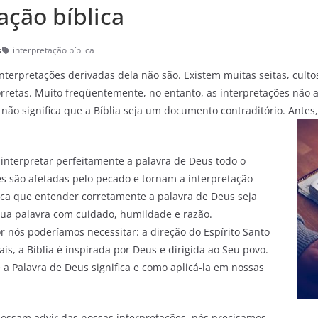
ação bíblica
s
interpretação bíblica
terpretações derivadas dela não são. Existem muitas seitas, culto
corretas. Muito freqüentemente, no entanto, as interpretações nã
o não significa que a Bíblia seja um documento contraditório. Ante
nterpretar perfeitamente a palavra de Deus todo o
s são afetadas pelo pecado e tornam a interpretação
fica que entender corretamente a palavra de Deus seja
ua palavra com cuidado, humildade e razão.
 nós poderíamos necessitar: a direção do Espírito Santo
s, a Bíblia é inspirada por Deus e dirigida ao Seu povo.
a Palavra de Deus significa e como aplicá-la em nossas
ossam advir das nossas interpretações, nós precisamos