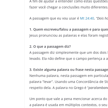
A fim de ajudar a entender como estas questõe
fazer você chegar a conclusões muito diferentes
A passagem que eu vou usar é
Mt 24:40
,
“Dois h
1. Quem escreveu/falou a passagem e para que
Jesus pronunciou as palavras e elas foram regis
2. O que a passagem diz?
A passagem diz simplesmente que um dos dois h
levado. Ela não define que o campo pertença a 
3. Existe alguma palavra ou frase nesta passa
Nenhuma palavra, nesta passagem em particular
palavra “levar”. Usando uma Concordância de Str
respeito dela. A palavra no Grego é “
paralamban
Um ponto que vale a pena mencionar acerca do 
a palavra é usada em múltiplos contextos, o seu