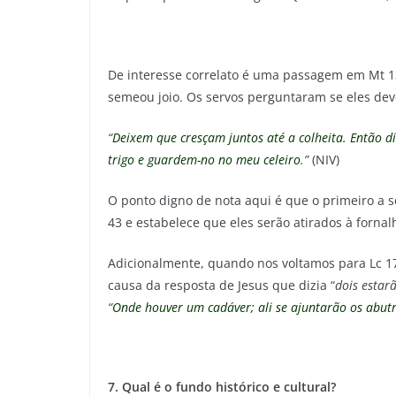
De interesse correlato é uma passagem em Mt 1
semeou joio. Os servos perguntaram se eles deve
“
Deixem que cresçam juntos até a colheita. Então d
trigo e guardem-no no meu celeiro
.”
(NIV)
O ponto digno de nota aqui é que o primeiro a se
43 e estabelece que eles serão atirados à fornal
Adicionalmente, quando nos voltamos para Lc 17
causa da resposta de Jesus que dizia “
dois estar
“
Onde houver um cadáver; ali se ajuntarão os abutr
7. Qual é o fundo histórico e cultural?