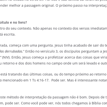
ender melhor a passagem original. O próximo passo na interpreta
ítulo e no livro?
o do seu contexto. Não apenas no contexto dos versos imediata
tá escrita.
irada, começa com uma pergunta. Jesus tinha acabado de sair do te
das derrubadas.
” Então no versículo 3, os discípulos perguntam a Je
”
(NIV). Então, Jesus começa a profetizar acerca das coisas que viri
Seu retorno e dos dois homens no campo onde um será levado e out
ele está tratando das últimas coisas, ou do tempo próximo ao retor
to mencionado em 1 Ts 4:16-17. Pode ser. Mas é interessante nota
te método de interpretação da passagem não é bom. Depois de tud
m, pode ser. Como você pode ver, nós todos chegamos à Bíblia co