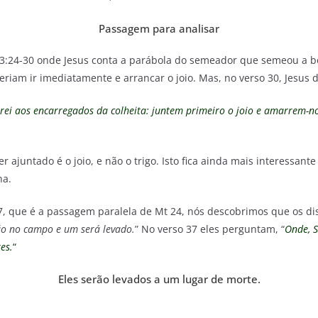
Passagem para analisar
3:24-30 onde Jesus conta a parábola do semeador que semeou a 
riam ir imediatamente e arrancar o joio. Mas, no verso 30, Jesus d
irei aos encarregados da colheita: juntem primeiro o joio e amarrem-n
r ajuntado é o joio, e não o trigo. Isto fica ainda mais interessan
ha.
, que é a passagem paralela de Mt 24, nós descobrimos que os dis
ão no campo e um será levado.
” No verso 37 eles perguntam, “
Onde, 
es.
“
Eles serão levados a um lugar de morte.