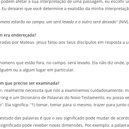
s podem afetar a sua interpretação de uma passagem, eu escolhi
. Eu deixarei que você determine a exatidão da minha interpretaçã
omens estarão no campo; um será levado e o outro será deixado”
(NIV).
m era endereçada?
tradas por Mateus. Jesus falou aos Seus discípulos em resposta a 
omens que estão fora, no campo, será levado. Ela não diz onde, p
alguém ou a algum lugar em particular.
gem que precise ser examinada?
, realmente necessita que nós a examinemos cuidadosamente, mas 
ong e um Dicionário de Palavras do Novo Testamento, eu posso ver
o
“. Ela significa: “1) tomar, tomar para si mesmo, trazer para junto
estudo das palavras é que o seu significado pode mudar de acord
 significado pode reveber novas dimensões. Por exemplo, a palavra