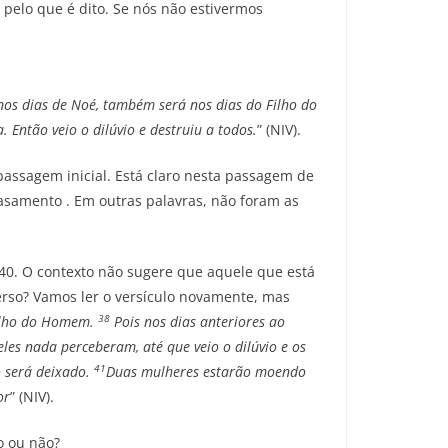
 pelo que é dito. Se nós não estivermos
nos dias de Noé, também será nos dias do Filho do
Então veio o dilúvio e destruiu a todos.
” (NIV).
assagem inicial. Está claro nesta passagem de
samento . Em outras palavras, não foram as
. O contexto não sugere que aquele que está
erso? Vamos ler o versículo novamente, mas
38
Filho do Homem.
Pois nos dias anteriores ao
eles nada perceberam, até que veio o dilúvio e os
41
 será deixado.
Duas mulheres estarão moendo
or
” (NIV).
o ou não?