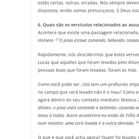
estão certas, outras, erradas. Nós sempre dever
dispostos, então somos presunçosos. E Deus está
6. Quais são os versículos relacionados ao as
Acontece que existe uma passagem relacionada, 
27
Homem.
O povo estava comendo, bebendo, casando
Rapidamente, nós descobrimos que estes versos
Lucas que aqueles que foram levados pelo dilú
pessoas boas que foram levadas, foram as más.
Como você pode ver, isto tem um profundo imp
no campo que será levado não é o mau? Como est
agora dentro do seu contexto imediato: Mateus 2
dilúvio, o povo vivia comendo e bebendo, casando-
levou a todos. Assim acontecerá na vinda do Filh
4
num moinho: uma será levada e a outra deixada.
O que é que você acha agora? Quem foi levado, 