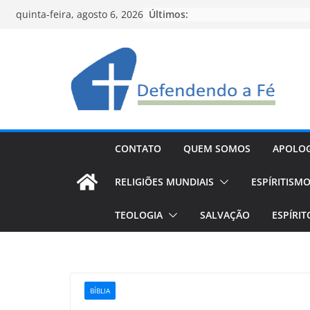
Pular
Últimos:
quinta-feira, agosto 6, 2026
para
o
conteúdo
CONTATO
QUEM SOMOS
APOLOG
RELIGIÕES MUNDIAIS
ESPÍRITISM
TEOLOGIA
SALVAÇÃO
ESPÍRI
BÍBLIA