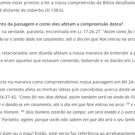
íamos estar prontos a ter a nossa compreensão da Bíblia desafiada
 distante do soberbo (Sl 138:6).
sunto da passagem e como eles afetam a compreensão desta?
na verdade, paralela, encontrada em Lc 17:26-27. “
Assim como foi 
-se e sendo dado em casamento, até o dia em que Noé entrou na arca. 
 relacionados sem dúvida afetam a nossa maneira de entender a p
vio eram aqueles que estavam comendo, bebendo e se dando em ca
acto na maneira como compreendemos nossa passagem em Mt 24:40
e contexto afeta as minhas idéias pré-concebidas acerca deste v
4:37-42, “
Como foi nos dias de
Noé, assim também será na vinda do 
39
se e dando-se em casamento, até o dia em que Noé entrou na arca;
e 
40
o do Homem.
Dois homens estarão no campo: um será levado e o outro
2
Portanto, vigiem, porque vocês não sabem em que dia virá o seu Senh
o bom ou o mau? Então, este verso faz referência ao arrebatament