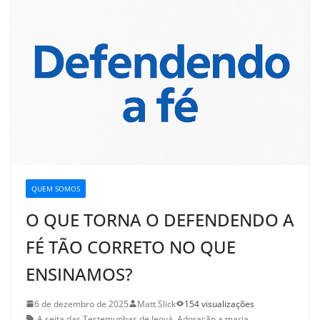
QUEM SOMOS
O QUE TORNA O DEFENDENDO A
FÉ TÃO CORRETO NO QUE
ENSINAMOS?
6 de dezembro de 2025
Matt Slick
154 visualizações
A seita das Testemunhas de Jeová
,
Adoração a maria
,