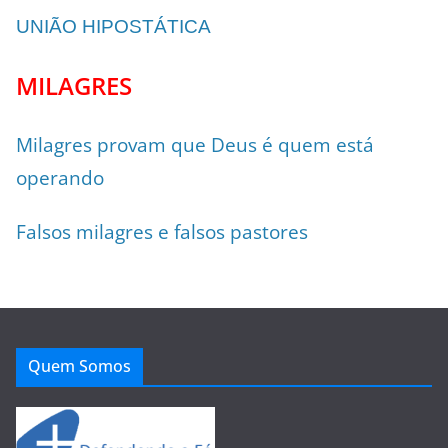
UNIÃO HIPOSTÁTICA
MILAGRES
Milagres provam que Deus é quem está
operando
Falsos milagres e falsos pastores
Quem Somos