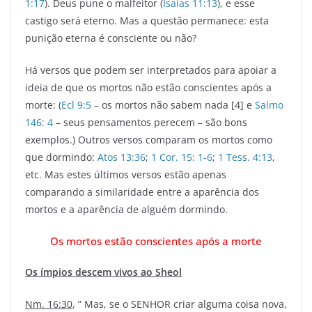
1:17
). Deus pune o malfeitor (
Isaías 11:13
), e esse
castigo será eterno. Mas a questão permanece: esta
punição eterna é consciente ou não?
Há versos que podem ser interpretados para apoiar a
ideia de que os mortos não estão conscientes após a
morte: (
Ecl 9:5
– os mortos não sabem nada [4] e
Salmo
146: 4
– seus pensamentos perecem – são bons
exemplos.) Outros versos comparam os mortos como
que dormindo:
Atos 13:36
;
1 Cor. 15: 1-6
;
1 Tess. 4:13
,
etc. Mas estes últimos versos estão apenas
comparando a similaridade entre a aparência dos
mortos e a aparência de alguém dormindo.
Os mortos estão conscientes após a morte
Os ímpios descem vivos ao Sheol
Nm. 16:30
, ” Mas, se o SENHOR criar alguma coisa nova,