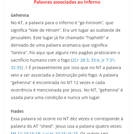
Palavras associadas ao Inferno
Gehenna
No AT, a palavra para o inferno é “ge-hinnom”, que
significa “Vale de Hinom”. Era um lugar ao sudoeste de
Jerusalém. Este lugar já foi chamado “Topheth” e
derivado de uma palavra aramaica que significa
“lareira”. Foi aqui que alguns reis pagãos praticaram o
sacrifício humano com o fogo (
2Cr 28:3
;
33:6
;
Jr 7:31
;
32:35
) .1 É provavelmente por isso que no NT a palavra
veio a ser associada a Destruição pelo fogo. A palavra
“gehenna” é encontrada no NT 12 vezes e cada
ocorrência é mencionada por Jesus. No NT, “gehenna” é
usada para uma condição e nunca um lugar.
Hades
Essa palavra só ocorre no NT dez vezes e corresponde à
palavra do AT “sheol”. Jesus usa a palavra quatro vezes:
Mt.11:23
;
16:18
;
Lucas 10:15
;
16:23
. Os outros seis