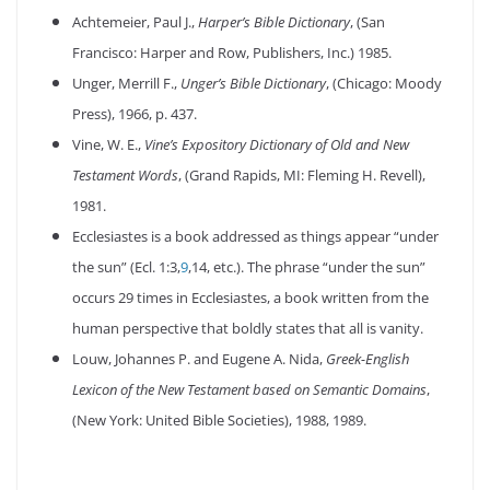
Achtemeier, Paul J.,
Harper’s Bible Dictionary
, (San
Francisco: Harper and Row, Publishers, Inc.) 1985.
Unger, Merrill F.,
Unger’s Bible Dictionary
, (Chicago: Moody
Press), 1966, p. 437.
Vine, W. E.,
Vine’s Expository Dictionary of Old and New
Testament Words
, (Grand Rapids, MI: Fleming H. Revell),
1981.
Ecclesiastes is a book addressed as things appear “under
the sun” (Ecl. 1:3,
9
,14, etc.). The phrase “under the sun”
occurs 29 times in Ecclesiastes, a book written from the
human perspective that boldly states that all is vanity.
Louw, Johannes P. and Eugene A. Nida,
Greek-English
Lexicon of the New Testament based on Semantic Domains
,
(New York: United Bible Societies), 1988, 1989.