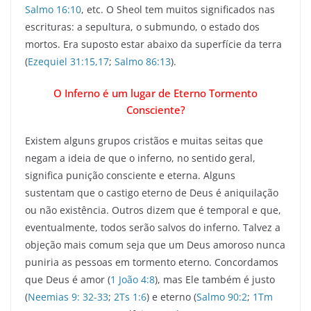
Salmo 16:10
, etc. O Sheol tem muitos significados nas
escrituras: a sepultura, o submundo, o estado dos
mortos. Era suposto estar abaixo da superfície da terra
(
Ezequiel 31:15,17
;
Salmo 86:13
).
O Inferno é um lugar de Eterno Tormento
Consciente?
Existem alguns grupos cristãos e muitas seitas que
negam a ideia de que o inferno, no sentido geral,
significa punição consciente e eterna. Alguns
sustentam que o castigo eterno de Deus é aniquilação
ou não existência. Outros dizem que é temporal e que,
eventualmente, todos serão salvos do inferno. Talvez a
objeção mais comum seja que um Deus amoroso nunca
puniria as pessoas em tormento eterno. Concordamos
que Deus é amor (
1 João 4:8
), mas Ele também é justo
(
Neemias 9: 32-33
;
2Ts 1:6
) e eterno (
Salmo 90:2
;
1Tm