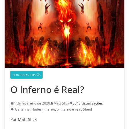
DOUTRINAS CRISTÃS
O Inferno é Real?
1 de fevereiro de 2020
Matt Slick
3543 visualizações
Gehenna
,
Hades
,
inferno
,
o inferno é real
,
Sheol
Por Matt Slick