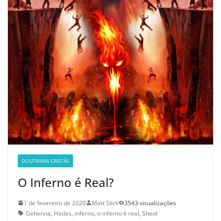
DOUTRINAS CRISTÃS
O Inferno é Real?
1 de fevereiro de 2020
Matt Slick
3543 visualizações
Gehenna
,
Hades
,
inferno
,
o inferno é real
,
Sheol