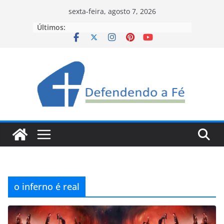
Pular
sexta-feira, agosto 7, 2026
para
Últimos:
o
conteúdo
o inferno é real