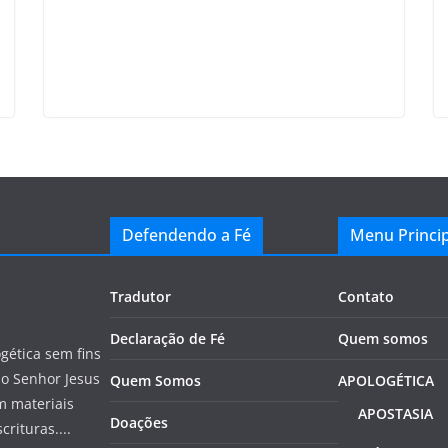
Defendendo a Fé
Menu Princip
Tradutor
Contato
Declaração de Fé
Quem somos
gética sem fins
do Senhor Jesus
Quem Somos
APOLOGÉTICA
m materiais
APOSTASIA
Doações
rituras....