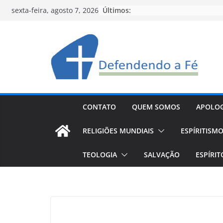
Pular
Últimos:
sexta-feira, agosto 7, 2026
para
o
conteúdo
CONTATO
QUEM SOMOS
APOLOG
RELIGIÕES MUNDIAIS
ESPÍRITISM
TEOLOGIA
SALVAÇÃO
ESPÍRI