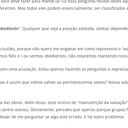
e você deve fazer para mantê-la? Fiz essa pergunta muitas vezes à
ferentes. Mas todos eles podem essencialmente, ser classificados 
obediente
“. Qualquer que seja a posição adotada, ambas depend
onclusões, porque não quero me enganar em como represento o “ou
os fiéis e / ou sermos obedientes, não estaremos mantendo noss
 como uma acusação. Estou apenas fazendo as perguntas e expres
 Mas é assim que somos salvos ou permanecemos salvos? Nossa sa
ça das obras. Além disso, esse ensino de “manutenção da salvação
á
(entre outras). Obviamente, percebo que apenas porque grupos f
deixar de me perguntar se algo está errado. E há outro problema.