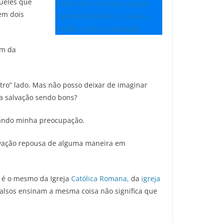
queles que
em dois
em da
tro” lado. Mas não posso deixar de imaginar
a salvação sendo bons?
sando minha preocupação.
lvação repousa de alguma maneira em
” é o mesmo da Igreja
Católica Romana,
da
igreja
alsos ensinam a mesma coisa não significa que