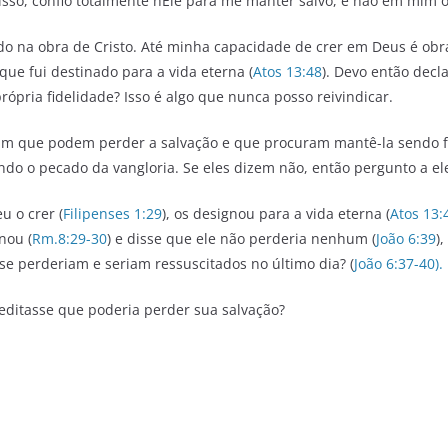
sso, confio totalmente nEle para me manter salvo, e não em mim o
do na obra de Cristo. Até minha capacidade de crer em Deus é obr
rque fui destinado para a vida eterna (
Atos 13:48
). Devo então dec
ria fidelidade? Isso é algo que nunca posso reivindicar.
am que podem perder a salvação e que procuram mantê-la sendo fiéi
ndo o pecado da vangloria. Se eles dizem não, então pergunto a el
 o crer (
Filipenses 1:29
), os designou para a vida eterna (
Atos 13:
nou (
Rm.8:29-30
) e disse que ele não perderia nenhum (
João 6:39
)
e perderiam e seriam ressuscitados no último dia? (
João 6:37-40).
editasse que poderia perder sua salvação?