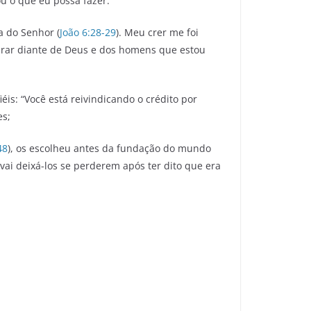
u o que eu possa fazer.
a do Senhor (
João 6:28-29
). Meu crer me foi
larar diante de Deus e dos homens que estou
s: “Você está reivindicando o crédito por
es;
48
), os escolheu antes da fundação do mundo
, vai deixá-los se perderem após ter dito que era