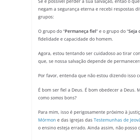
Se é possível perder a sua salvação, então o qu
negam a segurança eterna e recebi respostas di
grupos:
O grupo do “
Permaneça fiel
” e o grupo do “
Seja 
fidelidade e capacidade do homem.
Agora, estou tentando ser cuidadoso ao tirar c
que, se nossa salvação depende de permanecerm
Por favor, entenda que não estou dizendo isso
É bom ser fiel a Deus. É bom obedecer a Deus.
como
somos
bons?
Para mim, isso é perigosamente próximo à justi
Mórmon
e das igrejas das
Testemunhas de Jeov
o ensino esteja errado. Ainda assim, não posso 