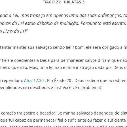
TIAGO 2 e GÁLATAS 3
oda a Lei, mas tropeça em apenas uma das suas ordenanças, to
obras da Lei estão debaixo de maldição. Porquanto está escrito:
 Livro da Lei”
ntar manter sua salvação sendo fiel / bom, ele será obrigado a ma
fiéis e obedientes a Deus para permanecer salvos diriam que não
, espero que não. Mas, uma lei não é uma instrução dada por Deus 
 arrependam,
Atos 17:30
. Em Êxodo 20 , Deus ordena que acreditem
 penalidades em desobedece-las? Você vê o problema?
coração traiçoeiro e pecador. Se minha salvação dependeu de alg
que fui capaz de permanecer fiel o suficiente ou fazer o suficien