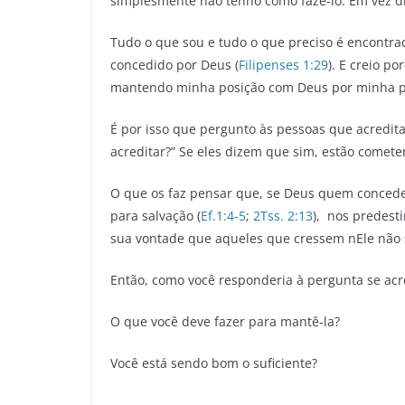
simplesmente não tenho como fazê-lo. Em vez di
Tudo o que sou e tudo o que preciso é encontra
concedido por Deus (
Filipenses 1:29
). E creio po
mantendo minha posição com Deus por minha próp
É por isso que pergunto às pessoas que acredit
acreditar?” Se eles dizem que sim, estão comete
O que os faz pensar que, se Deus quem concedeu
para salvação (
Ef.1:4-5
;
2Tss. 2:13
), nos predesti
sua vontade que aqueles que cressem nEle não s
Então, como você responderia à pergunta se acr
O que você deve fazer para mantê-la?
Você está sendo bom o suficiente?