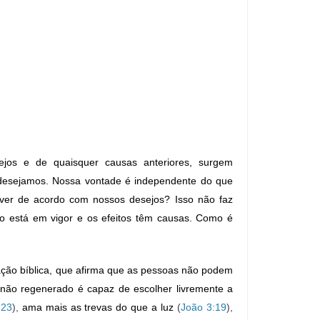
ejos e de quaisquer causas anteriores, surgem
e desejamos. Nossa vontade é independente do que
ver de acordo com nossos desejos? Isso não faz
o está em vigor e os efeitos têm causas. Como é
velação bíblica, que afirma que as pessoas não podem
r não regenerado é capaz de escolher livremente a
-23
),
ama mais as trevas do que a luz
(
João 3:19
),