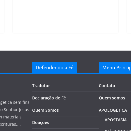
Defendendo a Fé
Menu Princip
Tradutor
Contato
Declaração de Fé
Quem somos
gética sem fins
do Senhor Jesus
Quem Somos
APOLOGÉTICA
m materiais
APOSTASIA
Doações
rituras....