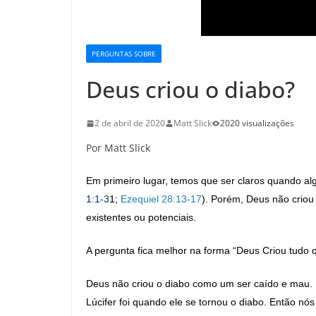
PERGUNTAS SOBRE
Deus criou o diabo?
2 de abril de 2020
Matt Slick
2020 visualizações
Por Matt Slick
Em primeiro lugar, temos que ser claros quando algu
1:1-3
1
;
Ezequiel 28:13-17
). Porém, Deus não criou
existentes ou potenciais.
A pergunta fica melhor na forma “Deus Criou tudo q
Deus não criou o diabo como um ser caído e mau. D
Lúcifer foi quando ele se tornou o diabo. Então n