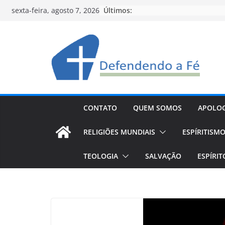
Pular
Últimos:
sexta-feira, agosto 7, 2026
para
o
conteúdo
CONTATO
QUEM SOMOS
APOLOG
RELIGIÕES MUNDIAIS
ESPÍRITISM
TEOLOGIA
SALVAÇÃO
ESPÍRI