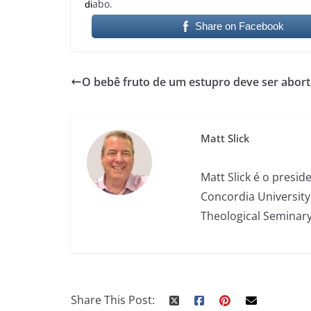
abo.
di
Share on Facebook
O bebê fruto de um estupro deve ser abor
Matt Slick
Matt Slick é o presi
Concordia University
Theological Seminary
Share This Post: