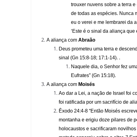
trouxer nuvens sobre a terra e
de todas as espécies. Nunca m
eu o verei e me lembrarei da a
‘Este é o sinal da aliança que 
A aliança com
Abraão
Deus prometeu uma terra e descende
sinal (Gn 15:8-18; 17:1-14). .
Naquele dia, o Senhor fez uma 
Eufrates” (Gn 15:18).
A aliança com
Moisés
Ao dar a Lei, a nação de Israel foi
foi ratificada por um sacrifício de 
Êxodo 24:4-8 “Então Moisés escreve
montanha e erigiu doze pilares de pe
holocaustos e sacrificaram novilho