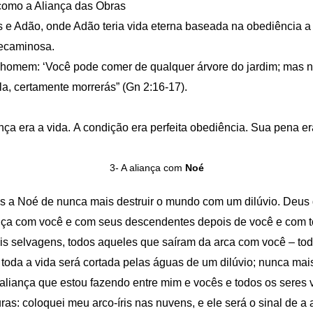
omo a Aliança das Obras
us e Adão, onde Adão teria vida eterna baseada na obediência a 
pecaminosa.
homem: ‘Você pode comer de qualquer árvore do jardim; mas 
a, certamente morrerás” (Gn 2:16-17).
ça era a vida. A condição era perfeita obediência. Sua pena er
3- A aliança com
Noé
s a Noé de nunca mais destruir o mundo com um dilúvio. Deus d
nça com você e com seus descendentes depois de você e com to
is selvagens, todos aqueles que saíram da arca com você – toda
oda a vida será cortada pelas águas de um dilúvio; nunca mais 
a aliança que estou fazendo entre mim e vocês e todos os seres
as: coloquei meu arco-íris nas nuvens, e ele será o sinal de a