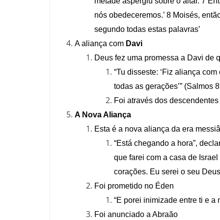
metade aspergiu sobre o altar. 7 En
nós obedeceremos.’ 8 Moisés, então
segundo todas estas palavras’
A aliança com
Davi
Deus fez uma promessa a Davi de qu
“Tu disseste: ‘Fiz aliança com
todas as gerações’” (Salmos 89
Foi através dos descendentes
A Nova Aliança
Esta é a nova aliança da era messi
“Está chegando a hora”, declar
que farei com a casa de Israe
corações. Eu serei o seu Deus 
Foi prometido no Éden
“E porei inimizade entre ti e a
Foi anunciado a Abraão