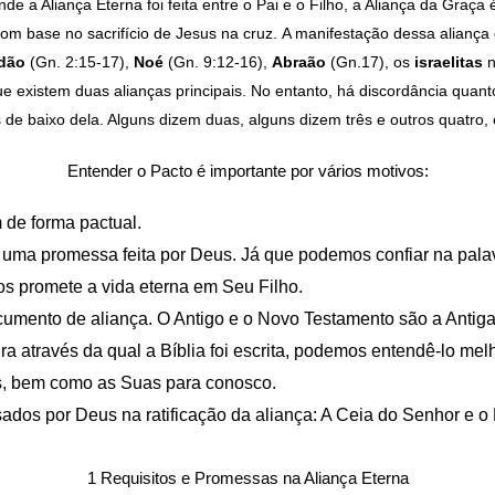
nde a Aliança Eterna foi feita entre o Pai e o Filho, a Aliança da Graça
m base no sacrifício de Jesus na cruz. A manifestação dessa alian
dão
(Gn. 2:15-17),
Noé
(Gn. 9:12-16),
Abraão
(Gn.17), os
israelitas
n
que existem duas alianças principais. No entanto, há discordância qu
 de baixo dela. Alguns dizem duas, alguns dizem três e outros quatro,
Entender o Pacto é importante por vários motivos:
de forma pactual.
uma promessa feita por Deus. Já que podemos confiar na pala
os promete a vida eterna em Seu Filho.
cumento de aliança. O Antigo e o Novo Testamento são a Antiga
 através da qual a Bíblia foi escrita, podemos entendê-lo melh
s, bem como as Suas para conosco.
os ​​por Deus na ratificação da aliança: A Ceia do Senhor e o
1 Requisitos e Promessas na Aliança Eterna