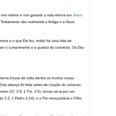
nos redimir e nos garantir a vida eterna em
Jesus
o Testamento são realmente a Antiga e a Nova
mesma e o que Ele fez; então há uma lista de
nam o cumprimento e a quebra do convênio. Os Dez
erna trouxe de volta dentre os mortos nosso
sta aliança foi feita antes da criação do universo,
homem (Cl. 2:9; 1 Tm. 2:5), tornar-se-ia por um
 2:2; 1 Pedro 2:24), e o Pai ressuscitaria o Filho