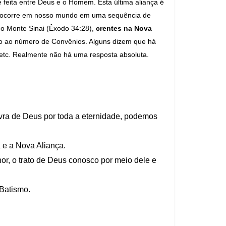
 é feita entre Deus e o Homem. Esta última aliança é
ça ocorre em nosso mundo em uma sequência de
o Monte Sinai (Êxodo 34:28),
crentes na Nova
anto ao número de Convênios. Alguns dizem que há
 etc. Realmente não há uma resposta absoluta.
vra de Deus por toda a eternidade, podemos
 e a Nova Aliança.
or, o trato de Deus conosco por meio dele e
 Batismo.