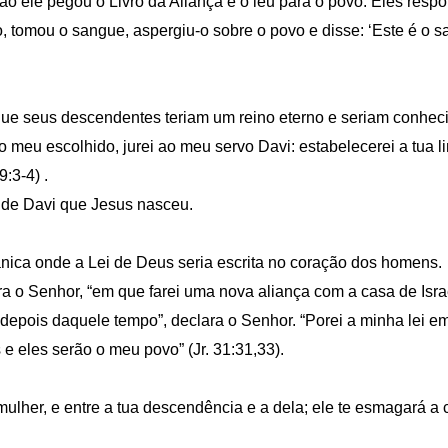
tão ele pegou o Livro da Aliança e o leu para o povo. Eles res
, tomou o sangue, aspergiu-o sobre o povo e disse: ‘Este é o 
e seus descendentes teriam um reino eterno e seriam conheci
 o meu escolhido, jurei ao meu servo Davi: estabelecerei a tua 
:3-4) .
 de Davi que Jesus nasceu.
ânica onde a Lei de Deus seria escrita no coração dos homens.
a o Senhor, “em que farei uma nova aliança com a casa de Israe
l depois daquele tempo”, declara o Senhor. “Porei a minha lei 
e eles serão o meu povo” (Jr. 31:31,33).
 mulher, e entre a tua descendência e a dela; ele te esmagará a c