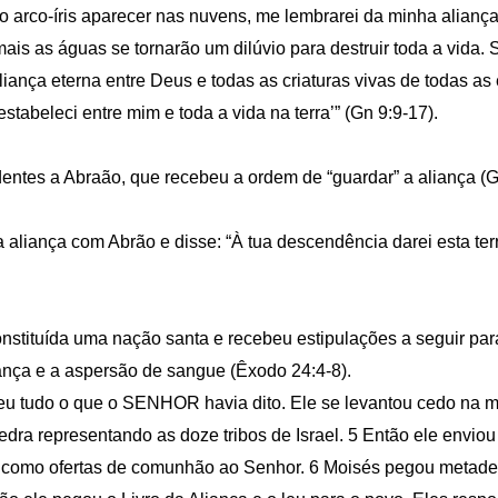
 o arco-íris aparecer nas nuvens, me lembrarei da minha aliança
ais as águas se tornarão um dilúvio para destruir toda a vida. 
liança eterna entre Deus e todas as criaturas vivas de todas as
estabeleci entre mim e toda a vida na terra’” (Gn 9:9-17).
ntes a Abraão, que recebeu a ordem de “guardar” a aliança (G
aliança com Abrão e disse: “À tua descendência darei esta terra
 constituída uma nação santa e recebeu estipulações a seguir p
aliança e a aspersão de sangue (Êxodo 24:4-8).
u tudo o que o SENHOR havia dito. Ele se levantou cedo na ma
dra representando as doze tribos de Israel. 5 Então ele enviou 
s como ofertas de comunhão ao Senhor. 6 Moisés pegou metade 