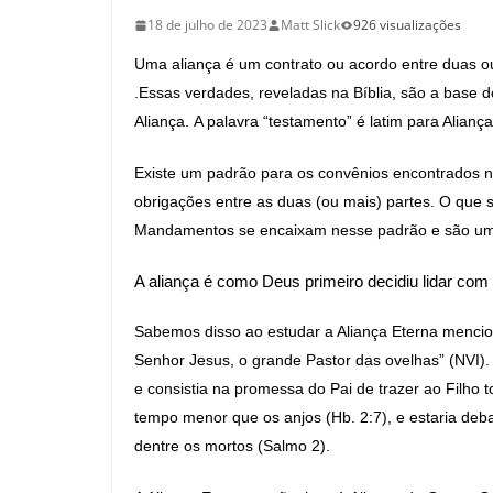
18 de julho de 2023
Matt Slick
926 visualizações
Uma aliança é um contrato ou acordo entre duas ou
.Essas verdades, reveladas na Bíblia, são a base 
Aliança. A palavra “testamento” é latim para Aliança
Existe um padrão para os convênios encontrados 
obrigações entre as duas (ou mais) partes. O que
Mandamentos se encaixam nesse padrão e são um
A aliança é como Deus primeiro decidiu lidar co
Sabemos disso ao estudar a Aliança Eterna mencio
Senhor Jesus, o grande Pastor das ovelhas” (NVI).
e consistia na promessa do Pai de trazer ao Filho t
tempo menor que os anjos (Hb. 2:7), e estaria debai
dentre os mortos (Salmo 2).