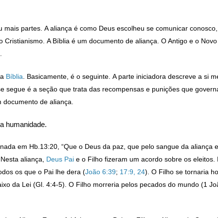
 mais partes. A aliança é como Deus escolheu se comunicar conosco, 
do Cristianismo. A Bíblia é um documento de aliança. O Antigo e o Nov
.
na
Bíblia
. Basicamente, é o seguinte. A parte iniciadora descreve a si 
 se segue é a seção que trata das recompensas e punições que gover
 documento de aliança.
m a humanidade.
nada em Hb.13:20, “Que o Deus da paz, que pelo sangue da aliança et
 Nesta aliança,
Deus Pai
e o Filho fizeram um acordo sobre os eleitos. E
odos os que o Pai lhe dera (
João 6:39
;
17:9,
24
). O Filho se tornaria 
xo da Lei (Gl. 4:4-5). O Filho morreria pelos pecados do mundo (1 João