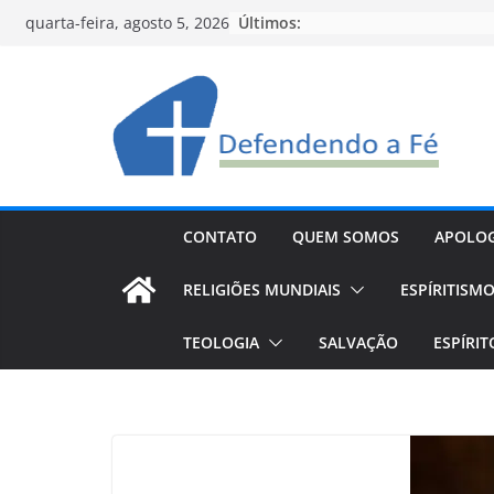
Pular
Últimos:
quarta-feira, agosto 5, 2026
para
o
conteúdo
CONTATO
QUEM SOMOS
APOLOG
RELIGIÕES MUNDIAIS
ESPÍRITISM
TEOLOGIA
SALVAÇÃO
ESPÍRI