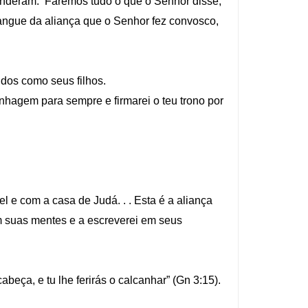
ponderam: ‘Faremos tudo o que o Senhor disse;
sangue da aliança que o Senhor fez convosco,
dos como seus filhos.
linhagem para sempre e firmarei o teu trono por
l e com a casa de Judá. . . Esta é a aliança
em suas mentes e a escreverei em seus
abeça, e tu lhe ferirás o calcanhar” (Gn 3:15).