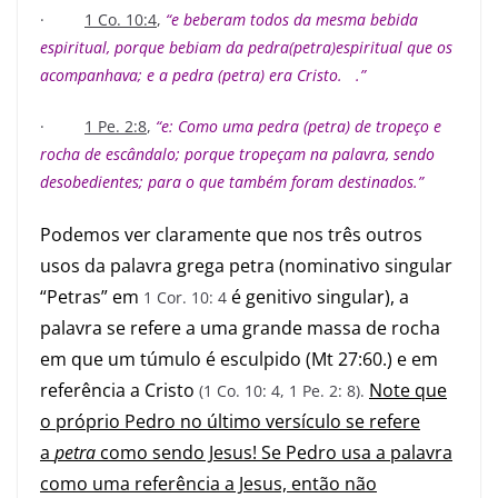
·
1 Co. 10:4
,
“e beberam todos da mesma bebida
espiritual, porque bebiam da pedra(petra)espiritual que os
acompanhava; e a pedra (petra) era Cristo. .”
·
1 Pe. 2:8
,
“e: Como uma pedra (petra) de tropeço e
rocha de escândalo; porque tropeçam na palavra, sendo
desobedientes; para o que também foram destinados.”
Podemos ver claramente que nos três outros
usos da palavra grega petra (nominativo singular
“Petras” em
é genitivo singular), a
1 Cor. 10: 4
palavra se refere a uma grande massa de rocha
em que um túmulo é esculpido (
Mt 27:60
.) e em
referência a Cristo
Note que
(1 Co. 10: 4, 1 Pe. 2: 8).
o próprio Pedro no último versículo se refere
a
petra
como sendo Jesus! Se Pedro usa a palavra
como uma referência a Jesus, então não