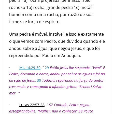
pedra 1a) rocha projetada, penhasco, solo
rochoso 1b) rocha, grande pedra 1c) metáf.
homem como uma rocha, por razão de sua
firmeza e força de espírito
Uma pedra é móvel, instável, e isso é exatamente
o que vemos com Pedro, que duvidou quando ele
andou sobre a água, que negou Jesus, e que foi
repreendido por Paulo em Antioquia.
·
Mt. 14:29-30
, ”
29
Então Jesus lhe responde: “Vem!” E
Pedro, deixando o barco, andou por sobre as águas e foi na
direção de Jesus
.
30
Todavia, reparando na força do vento,
teve medo, e começando a afundar, gritou: “Senhor! Salva-
me!” “
·
Lucas 22:57-58
, “
57
Contudo, Pedro negou,
assegurando-lhe: “Mulher, não o conheço!”
58
Pouco