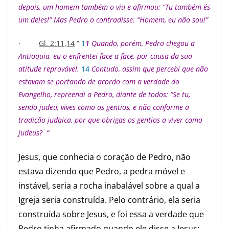
depois, um homem também o viu e afirmou: “Tu também és
um deles!” Mas Pedro o contradisse: “Homem, eu não sou!”
·
Gl. 2:11
,
14
”
1
1
Quando, porém, Pedro chegou a
Antioquia, eu o enfrentei face a face, por causa da sua
atitude reprovável.
14
Contudo, assim que percebi que não
estavam se portando de acordo com a verdade do
Evangelho, repreendi a Pedro, diante de todos: “Se tu,
sendo judeu, vives como os gentios, e não conforme a
tradição judaica, por que obrigas os gentios a viver como
judeus? “
Jesus, que conhecia o coração de Pedro, não
estava dizendo que Pedro, a pedra móvel e
instável, seria a rocha inabalável sobre a qual a
Igreja seria construída. Pelo contrário, ela seria
construída sobre Jesus, e foi essa a verdade que
Pedro tinha afirmado quando ele disse a Jesus: