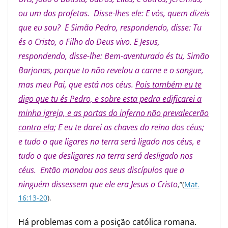
ou um dos profetas. Disse-lhes ele: E vós, quem dizeis
que eu sou? E Simão Pedro, respondendo, disse: Tu
és o Cristo, o Filho do Deus vivo. E Jesus,
respondendo, disse-lhe: Bem-aventurado és tu, Simão
Barjonas, porque to não revelou a carne e o sangue,
mas meu Pai, que está nos céus.
Pois também eu te
digo que tu és Pedro, e sobre esta pedra edificarei a
minha igreja, e as portas do inferno não prevalecerão
contra ela
; E eu te darei as chaves do reino dos céus;
e tudo o que ligares na terra será ligado nos céus, e
tudo o que desligares na terra será desligado nos
céus. Então mandou aos seus discípulos que a
ninguém dissessem que ele era Jesus o Cristo
,”(
Mat.
16:13-20
).
Há problemas com a posição católica romana.