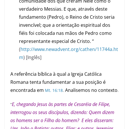
comunidade dos que creram Nele como o
verdadeiro Messias. E que, através deste
fundamento (Pedro), o Reino de Cristo seria
invencível; que a orientação espiritual dos
fiéis foi colocada nas mãos de Pedro como
representante especial de Cristo. “
(
http://www.newadvent.org/cathen/11744a.ht
m
) [Inglês]
A referência bíblica à qual a Igreja Católica
Romana tenta fundamentar a sua posição é
encontrada em
Analisemos no contexto
Mt. 16:18
.
.
E, chegando Jesus às partes de Cesaréia de Filipe,
“
interrogou os seus discípulos, dizendo: Quem dizem
os homens ser o Filho do homem? E eles disseram:
Uns, João o Batista; outros, Elias; e outros, Jeremias,