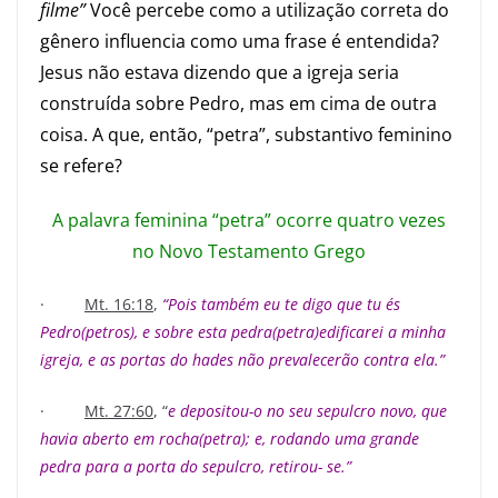
filme”
Você percebe como a utilização correta do
gênero influencia como uma frase é entendida?
Jesus não estava dizendo que a igreja seria
construída sobre Pedro, mas em cima de outra
coisa. A que, então, “petra”, substantivo feminino
se refere?
A palavra feminina “petra” ocorre quatro vezes
no Novo Testamento Grego
·
Mt. 16:18
,
“Pois também eu te digo que tu és
Pedro(petros), e sobre esta pedra(petra)edificarei a minha
igreja, e as portas do hades não prevalecerão contra ela.”
·
Mt. 27:60
, “
e depositou-o no seu sepulcro novo, que
havia aberto em rocha(petra); e, rodando uma grande
pedra para a porta do sepulcro, retirou- se.”