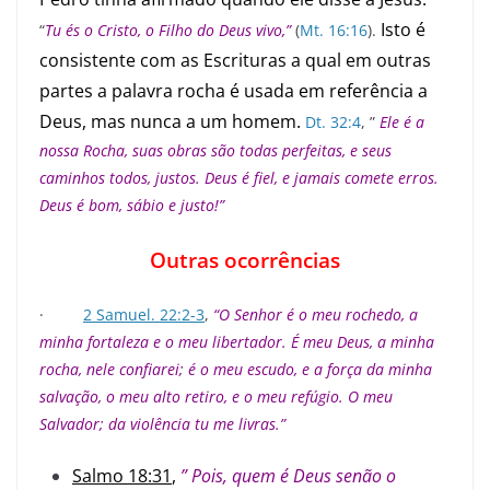
Isto é
“
Tu és o Cristo, o Filho do Deus vivo,”
(
Mt. 16:16
).
consistente com as Escrituras a qual em outras
partes a palavra rocha é usada em referência a
Deus, mas nunca a um homem.
Dt. 32:4
, ”
Ele é a
nossa Rocha, suas obras são todas perfeitas, e seus
caminhos todos, justos. Deus é fiel, e jamais comete erros.
Deus é bom, sábio e justo!”
Outras ocorrências
·
2 Samuel. 22:2-3
,
“O Senhor é o meu rochedo, a
minha fortaleza e o meu libertador. É meu Deus, a minha
rocha, nele confiarei; é o meu escudo, e a força da minha
salvação, o meu alto retiro, e o meu refúgio. O meu
Salvador; da violência tu me livras.”
Salmo 18:31
,
” Pois, quem é Deus senão o