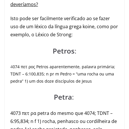
deveríamos?
Isto pode ser facilmente verificado ao se fazer
uso de um léxico da língua grega koine, como por
exemplo, o Léxico de Strong:
Petros
:
4
074 πετ ρος Petros aparentemente, palavra primária;
TDNT – 6:100,835; n pr m Pedro = “uma rocha ou uma
pedra” 1) um dos doze discípulos de Jesus
Petra
:
4073 πετ ρα petra do mesmo que 4074; TDNT –
6:95,834; n f 1) rocha, penhasco ou cordilheira de