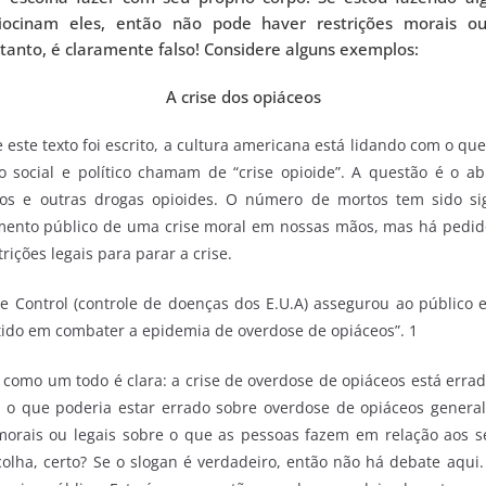
ciocinam eles, então não pode haver restrições morais o
ntanto, é claramente falso! Considere alguns exemplos:
A crise dos opiáceos
te texto foi escrito, a cultura americana está lidando com o que
o social e político chamam de “crise opioide”. A questão é o a
cos e outras drogas opioides. O número de mortos tem sido sig
ento público de uma crise moral em nossas mãos, mas há pedid
rições legais para parar a crise.
e Control (controle de doenças dos E.U.A) assegurou ao público 
do em combater a epidemia de overdose de opiáceos”. 1
 como um todo é clara: a crise de overdose de opiáceos está erra
s o que poderia estar errado sobre overdose de opiáceos generali
morais ou legais sobre o que as pessoas fazem em relação aos s
colha, certo? Se o slogan é verdadeiro, então não há debate aqui