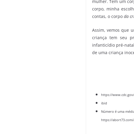
mulher. Tem um cor
corpo, minha escolh
contas, o corpo
da cr
Assim, vemos que um
criança tem seu p
infanticídio pré-nata
de uma criança inoc
https://www.cdc.gov
ibid
Número é uma média 
https://abort73.com/