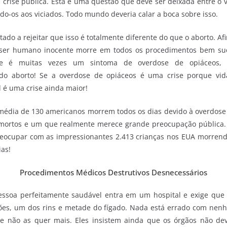
crise pública. Esta é uma questão que deve ser deixada entre o v
o-os aos viciados. Todo mundo deveria calar a boca sobre isso.
ado a rejeitar que isso é totalmente diferente do que o aborto. Afi
er humano inocente morre em todos os procedimentos bem suc
rte é muitas vezes um sintoma de overdose de opiáceos
o aborto! Se a overdose de opiáceos é uma crise porque vid
l é uma crise ainda maior!
édia de 130 americanos morrem todos os dias devido à overdose
mortos e um que realmente merece grande preocupação pública. 
reocupar com as impressionantes 2.413 crianças nos EUA morre
ias!
Procedimentos Médicos Destrutivos Desnecessários
ssoa perfeitamente saudável entra em um hospital e exige que 
es, um dos rins e metade do fígado. Nada está errado com nen
e não as quer mais. Eles insistem ainda que os órgãos não de