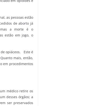
iciado em opioides e
nal, as pessoas estão
edidos de aborto já
, mas a morte é o
as estão em jogo, o
 de opiáceos. Este é
Quanto mais, então,
ndo em procedimentos
um médico retire os
hum desses órgãos; a
vem ser preservados