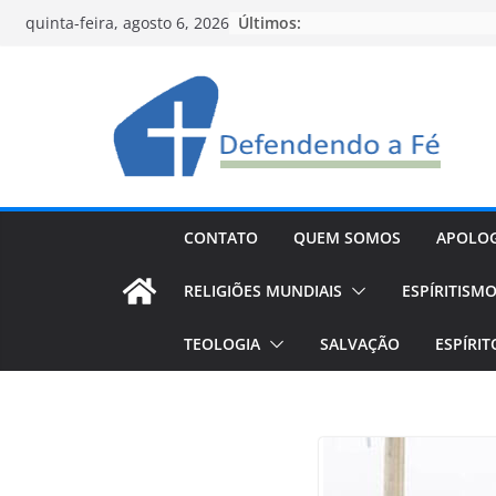
Pular
Últimos:
quinta-feira, agosto 6, 2026
para
o
conteúdo
CONTATO
QUEM SOMOS
APOLOG
RELIGIÕES MUNDIAIS
ESPÍRITISM
TEOLOGIA
SALVAÇÃO
ESPÍRI