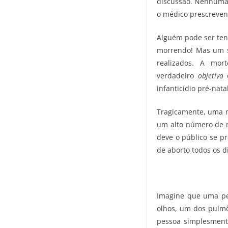
discussão. Nenhuma 
o médico prescrevend
Alguém pode ser tent
morrendo! Mas um s
realizados. A mo
verdadeiro
objetivo
d
infanticídio pré-nata
Tragicamente, uma m
um alto número de 
deve o público se p
de aborto todos os d
Imagine que uma pe
olhos, um dos pulmõ
pessoa simplesment