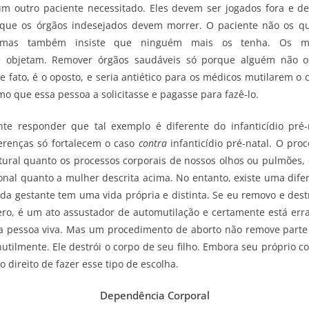
um outro paciente necessitado. Eles devem ser jogados fora e de
 que os órgãos indesejados devem morrer. O paciente não os qu
 mas também insiste que ninguém mais os tenha. Os mé
e objetam. Remover órgãos saudáveis ​​só porque alguém não
 fato, é o oposto, e seria antiético para os médicos mutilarem o
 que essa pessoa a solicitasse e pagasse para fazê-lo.
te responder que tal exemplo é diferente do infanticídio pré-n
erenças só fortalecem o caso
contra
infanticídio pré-natal. O pr
tural quanto os processos corporais de nossos olhos ou pulmões, 
onal quanto a mulher descrita acima. No entanto, existe uma difer
 da gestante tem uma vida própria e distinta. Se eu removo e des
ro, é um ato assustador de automutilação e certamente está er
a pessoa viva. Mas um procedimento de aborto não remove parte
nutilmente. Ele destrói o corpo de seu filho. Embora seu próprio co
o direito de fazer esse tipo de escolha.
Dependência Corporal