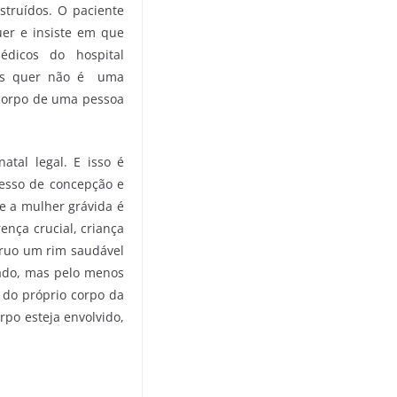
struídos. O paciente
er e insiste em que
dicos do hospital
 os quer não é uma
 corpo de uma pessoa
atal legal. E isso é
ocesso de concepção e
e a mulher grávida é
ença crucial, criança
truo um rim saudável
rado, mas pelo menos
 do próprio corpo da
rpo esteja envolvido,