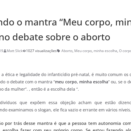
do o mantra “Meu corpo, mi
 no debate sobre o aborto
19
Matt Slick
1027 visualizações
Aborto
,
Meu corpo
,
minha escolha
,
O corpo
a ética e legalidade do infanticídio pré-natal, é muito comum os
odo o debate com o mantra “
meu corpo, minha escolha
” ou, se o 
 da mulher”. , então é a escolha dela “.
divíduos que expõem essa objeção acham que estão dizen
do examinamos o slogan, ele fica vazio e errante em vários níveis
ção por trás desse mantra é que a pessoa tem autonomia co
e escolha fazer com seu próprio corpo. Se estou fazendo a