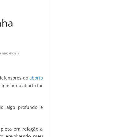
nha
 não é dela
 defensores do
aborto
defensor do aborto for
do algo profundo e
.
mpleta em relação a
lgo envolvendo meu