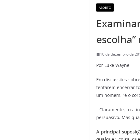
ABORTO
Examinan
escolha”
10 de dezembro de 20
Por Luke Wayne
Em discussões sobre 
tentarem encerrar t
um homem, “é o corpo
Claramente, os in
persuasivo. Mas quan
A principal suposi
qualquer coisa qu