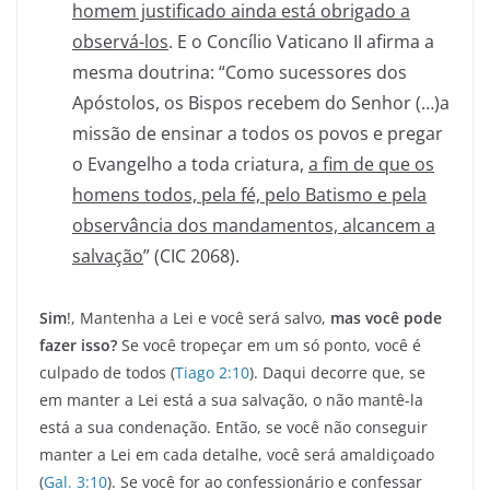
homem justificado ainda está obrigado a
observá-los
. E o Concílio Vaticano II afirma a
mesma doutrina: “Como sucessores dos
Apóstolos, os Bispos recebem do Senhor (…)a
missão de ensinar a todos os povos e pregar
o Evangelho a toda criatura,
a fim de que os
homens todos, pela fé, pelo Batismo e pela
observância dos mandamentos, alcancem a
salvação
” (CIC 2068).
Sim
!, Mantenha a Lei e você será salvo,
mas você pode
fazer isso?
Se você tropeçar em um só ponto, você é
culpado de todos (
Tiago 2:10
). Daqui decorre que, se
em manter a Lei está a sua salvação, o não mantê-la
está a sua condenação. Então, se você não conseguir
manter a Lei em cada detalhe, você será amaldiçoado
(
Gal. 3:10
). Se você for ao confessionário e confessar