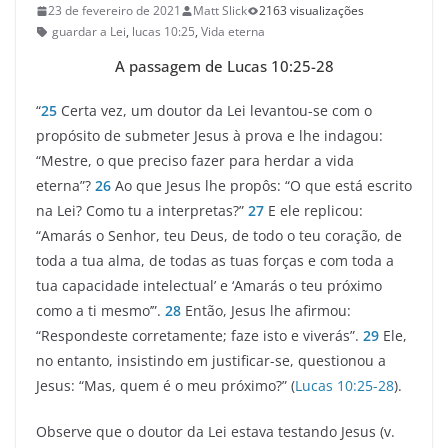
23 de fevereiro de 2021
Matt Slick
2163 visualizações
guardar a Lei
,
lucas 10:25
,
Vida eterna
A passagem de Lucas 10:25-28
“
25
Certa vez, um doutor da Lei levantou-se com o
propósito de submeter Jesus à prova e lhe indagou:
“Mestre, o que preciso fazer para herdar a vida
eterna”?
26
Ao que Jesus lhe propôs: “O que está escrito
na Lei? Como tu a interpretas?”
27
E ele replicou:
“Amarás o Senhor, teu Deus, de todo o teu coração, de
toda a tua alma, de todas as tuas forças e com toda a
tua capacidade intelectual’ e ‘Amarás o teu próximo
como a ti mesmo’”.
28
Então, Jesus lhe afirmou:
“Respondeste corretamente; faze isto e viverás”.
29
Ele,
no entanto, insistindo em justificar-se, questionou a
Jesus: “Mas, quem é o meu próximo?” (
Lucas 10:25-28
).
Observe que o doutor da Lei estava testando Jesus (v.