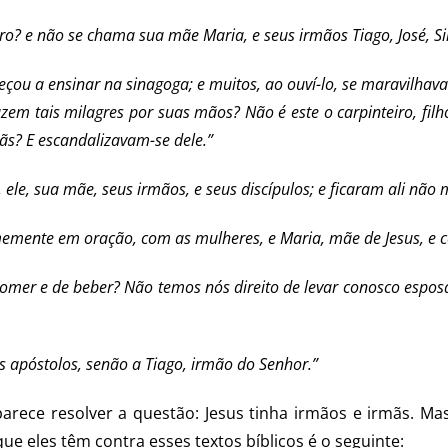
iro? e não se chama sua mãe Maria, e seus irmãos Tiago, José, S
ou a ensinar na sinagoga; e muitos, ao ouví-lo, se maravilhav
zem tais milagres por suas mãos? Não é este o carpinteiro, filho
ãs? E escandalizavam-se dele.”
ele, sua mãe, seus irmãos, e seus discípulos; e ficaram ali não m
emente em oração, com as mulheres, e Maria, mãe de Jesus, e c
 comer e de beber? Não temos nós direito de levar conosco esp
 apóstolos, senão a Tiago, irmão do Senhor.”
s parece resolver a questão: Jesus tinha irmãos e irmãs. M
ue eles têm contra esses textos bíblicos é o seguinte: