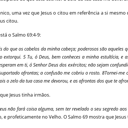
ico, uma vez que Jesus o citou em referência a si mesmo d
us citou.
stá o Salmo 69:4-9:
s do que os cabelos da minha cabeça; poderosos são aqueles 
não extorqui. 5 Tu, ó Deus, bem conheces a minha estultícia, e
speram em ti, ó Senhor Deus dos exércitos; não sejam confundi
o suportado afrontas; a confusão me cobriu o rosto. 8Tornei-m
is o zelo da tua casa me devorou, e as afrontas dos que te af
que Jesus tinha irmãos.
us não fará coisa alguma, sem ter revelado o seu segredo aos s
 e profeticamente no Velho. O Salmo 69 mostra que Jesus 