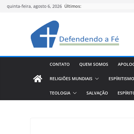
Pular
Últimos:
quinta-feira, agosto 6, 2026
para
o
conteúdo
CONTATO
QUEM SOMOS
APOLOG
RELIGIÕES MUNDIAIS
ESPÍRITISM
TEOLOGIA
SALVAÇÃO
ESPÍRI