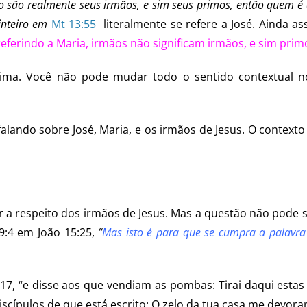
não são realmente seus irmãos, e sim seus primos, então quem é
inteiro em
Mt 13:55
literalmente
se refere a José. Ainda as
 referindo a Maria, irmãos não significam irmãos, e sim prim
tima. Você não pode mudar todo o sentido contextual n
 falando sobre José, Maria, e os irmãos de Jesus. O contexto
r a respeito dos irmãos de Jesus. Mas a questão não pode
9:4 em João 15:25,
“
Mas isto é para que se cumpra a palavra
17, “e disse aos que vendiam as pombas: Tirai daqui estas 
cípulos de que está escrito: O zelo da tua casa me devorar