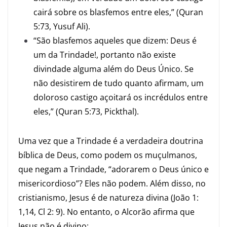
cairá sobre os blasfemos entre eles,” (Quran
5:73, Yusuf Ali).
“São blasfemos aqueles que dizem: Deus é
um da Trindade!, portanto não existe
divindade alguma além do Deus Único. Se
não desistirem de tudo quanto afirmam, um
doloroso castigo açoitará os incrédulos entre
eles,” (Quran 5:73, Pickthal).
Uma vez que a Trindade é a verdadeira doutrina
bíblica de Deus, como podem os muçulmanos,
que negam a Trindade, “adorarem o Deus único e
misericordioso”? Eles não podem. Além disso, no
cristianismo, Jesus é de natureza divina (
João 1:
1,14
,
Cl 2: 9
). No entanto, o Alcorão afirma que
Jesus não é divino: