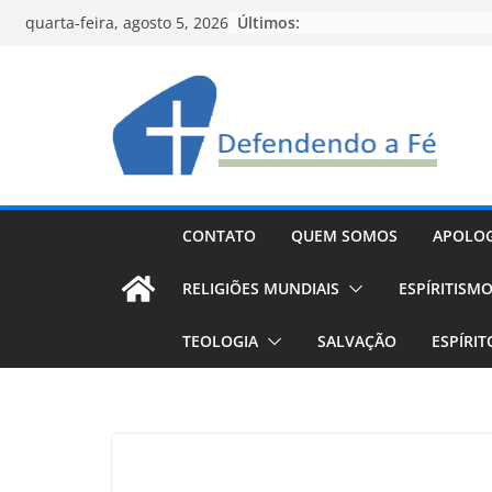
Pular
Últimos:
quarta-feira, agosto 5, 2026
para
o
conteúdo
CONTATO
QUEM SOMOS
APOLOG
RELIGIÕES MUNDIAIS
ESPÍRITISM
TEOLOGIA
SALVAÇÃO
ESPÍRI