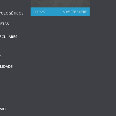
POLOGÊTICOS
FETAS
ECULARES
S
LIDADE
O
SMO