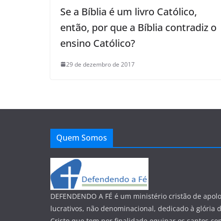
Se a Bíblia é um livro Católico,
então, por que a Bíblia contradiz o
ensino Católico?
29 de dezembro de 2017
Quem Somos
DEFENDENDO A FÉ é um ministério cristão de apolo
lucrativos, não denominacional, dedicado à glória 
Cristo que tem por finalidade equipar os santos co