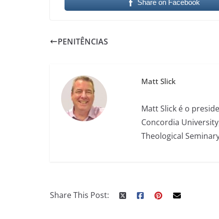
Share on Facebook
PENITÊNCIAS
Matt Slick
Matt Slick é o presi
Concordia University
Theological Seminary
Share This Post: