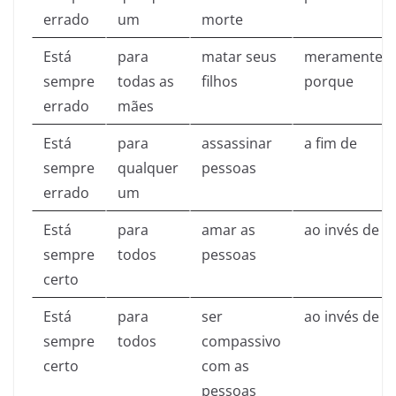
errado
um
morte
Está
para
matar seus
meramente
sempre
todas as
filhos
porque
errado
mães
Está
para
assassinar
a fim de
sempre
qualquer
pessoas
errado
um
Está
para
amar as
ao invés de
sempre
todos
pessoas
certo
Está
para
ser
ao invés de
sempre
todos
compassivo
certo
com as
pessoas