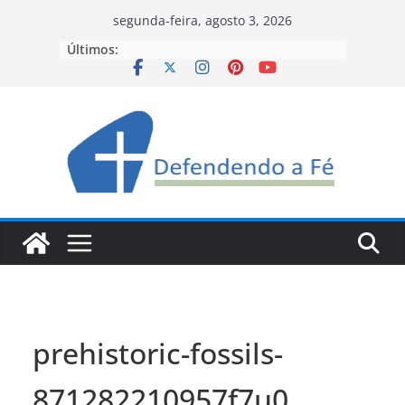
Pular
segunda-feira, agosto 3, 2026
para
Últimos:
o
conteúdo
prehistoric-fossils-
871282210957f7u0