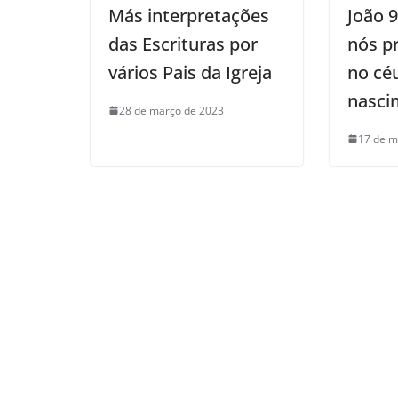
Más interpretações
João 9
das Escrituras por
nós p
vários Pais da Igreja
no cé
nasci
28 de março de 2023
17 de m