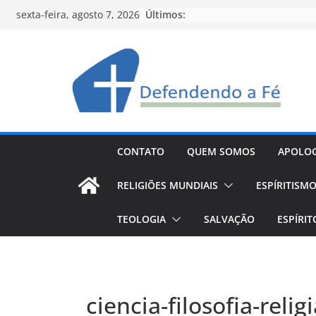
Pular
Últimos:
sexta-feira, agosto 7, 2026
para
o
conteúdo
CONTATO
QUEM SOMOS
APOLOG
RELIGIÕES MUNDIAIS
ESPÍRITISM
TEOLOGIA
SALVAÇÃO
ESPÍRI
ciencia-filosofia-relig