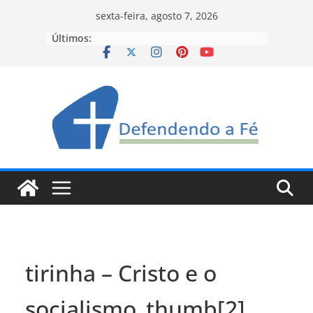
Pular
sexta-feira, agosto 7, 2026
para
Últimos:
o
conteúdo
tirinha – Cristo e o
socialismo_thumb[2]