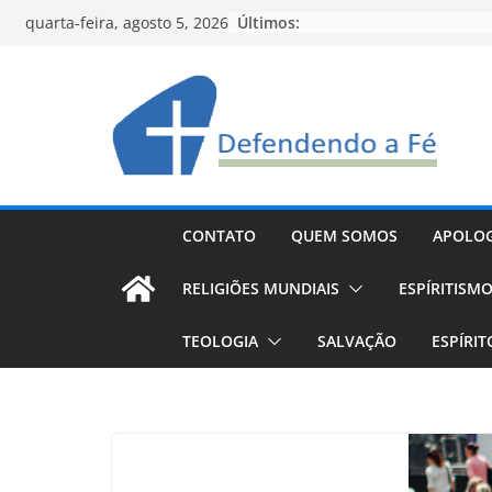
Pular
Últimos:
quarta-feira, agosto 5, 2026
para
o
conteúdo
CONTATO
QUEM SOMOS
APOLOG
RELIGIÕES MUNDIAIS
ESPÍRITISM
TEOLOGIA
SALVAÇÃO
ESPÍRI