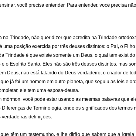
ensinar, você precisa entender. Para entender, você precisa nã
a Trindade, não quer dizer que acredita na Trindade ortodoxa 
uma posição exercida por três deuses distintos: o Pai, o Filho 
 da Trindade é que existe somente um Deus, o qual tem existido 
o e o Espírito Santo. Eles não são três deuses distintos, mas 
m Deus, não está falando do Deus verdadeiro, o criador de tod
 que já foi um homem em outro planeta, que seguiu as leis e or
completar, ele tem uma esposa-deusa.
 mórmon, você pode estar usando as mesmas palavras que ele
as Diferenças de Terminologia, onde os significados dos termo
 verdadeiras definições.
que têm um testemunho, e lhe dirão que sabem que a Igreja