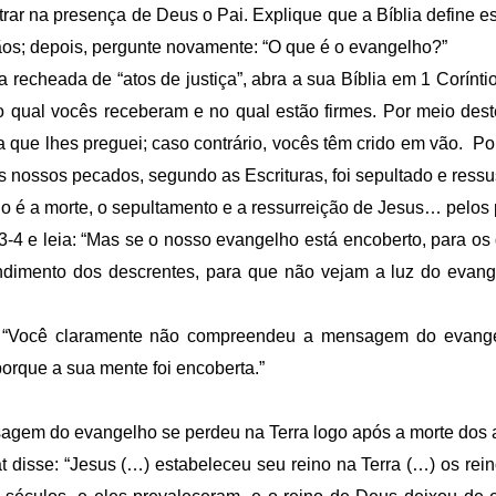
rar na presença de Deus o Pai. Explique que a Bíblia define e
ãos; depois, pergunte novamente: “O que é o evangelho?”
recheada de “atos de justiça”, abra a sua Bíblia em 1 Coríntio
o qual vocês receberam e no qual estão firmes. Por meio des
que lhes preguei; caso contrário, vocês têm crido em vão. Pois
s nossos pecados, segundo as Escrituras, foi sepultado e ressus
o é a morte, o sepultamento e a ressurreição de Jesus… pelos
3-4 e leia: “Mas se o nosso evangelho está encoberto, para o
ndimento dos descrentes, para que não vejam a luz do evang
 “Você claramente não compreendeu a mensagem do evangel
orque a sua mente foi encoberta.”
em do evangelho se perdeu na Terra logo após a morte dos a
 disse: “Jesus (…) estabeleceu seu reino na Terra (…) os rei