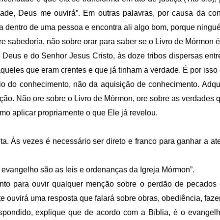
dade, Deus me ouvirá”. Em outras palavras, por causa da co
a dentro de uma pessoa e encontra ali algo bom, porque ningu
re sabedoria, não sobre orar para saber se o Livro de Mórmon é
de Deus e do Senhor Jesus Cristo, às doze tribos dispersas e
a aqueles que eram crentes e que já tinham a verdade. É por iss
rio do conhecimento, não da aquisição de conhecimento. Adqui
ação. Não ore sobre o Livro de Mórmon, ore sobre as verdades 
mo aplicar propriamente o que Ele já revelou.
ta. Às vezes é necessário ser direto e franco para ganhar a a
O evangelho são as leis e ordenanças da Igreja Mórmon”.
nto para ouvir qualquer menção sobre o perdão de pecados d
 ouvirá uma resposta que falará sobre obras, obediência, fazer 
spondido, explique que de acordo com a Bíblia, é o evangelh