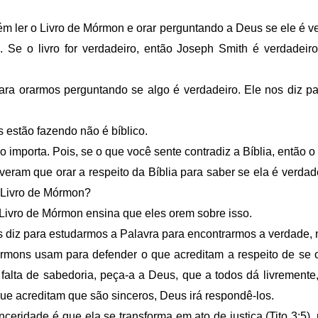
 ler o Livro de Mórmon e orar perguntando a Deus se ele é ve
. Se o livro for verdadeiro, então Joseph Smith é verdad
ara orarmos perguntando se algo é verdadeiro. Ele nos diz p
 estão fazendo não é bíblico.
importa. Pois, se o que você sente contradiz a Bíblia, então o
tiveram que orar a respeito da Bíblia para saber se ela é verdad
o Livro de Mórmon?
Livro de Mórmon ensina que eles orem sobre isso.
s diz para estudarmos a Palavra para encontrarmos a verdade, 
mons usam para defender o que acreditam a respeito de se 
falta de sabedoria, peça-a a Deus, que a todos dá livremente,
ue acreditam que são sinceros, Deus irá respondê-los.
nceridade é que ela se transforma em ato de justiça (Tito 3:5)