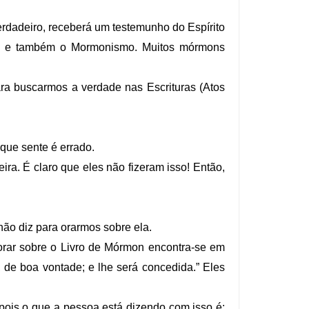
rdadeiro, receberá um testemunho do Espírito
eiro e também o Mormonismo. Muitos mórmons
ara buscarmos a verdade nas Escrituras (Atos
 que sente é errado.
eira. É claro que eles não fizeram isso! Então,
não diz para orarmos sobre ela.
orar sobre o Livro de Mórmon encontra-se em
 de boa vontade; e lhe será concedida.” Eles
, pois o que a pessoa está dizendo com isso é: