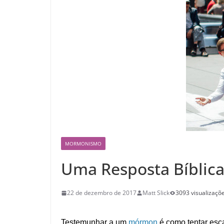
MORMONISMO
Uma Resposta Bíblic
22 de dezembro de 2017
Matt Slick
3093 visualizaçõ
Testemunhar a um
mórmon
é como tentar esca