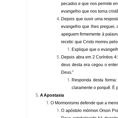
pecados e que nos permite ent
evangelho que nos torna crist
Depois que ouvir uma resposta 
evangelho que lhes preguei, 
apeguem firmemente à palavra 
recebi: que Cristo morreu pelo
Explique que o evangelh
Depois abra em 2 Coríntios 4:
deus desta era cegou o ente
Deus.”
Responda desta forma:
claramente o porquê. É p
A Apostasia
O Mormonismo defende que a mensag
O apóstolo mórmon Orson Prat