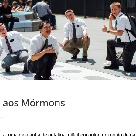
a aos Mórmons
es
lar uma montanha de gelatina: difícil encontrar um ponto de pa