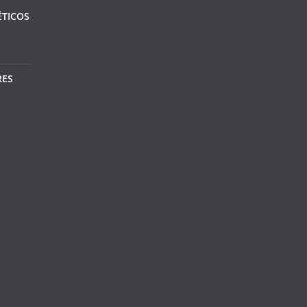
TICOS
RES
E