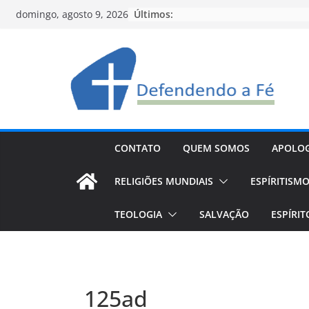
Pular
Últimos:
domingo, agosto 9, 2026
para
o
conteúdo
CONTATO
QUEM SOMOS
APOLOG
RELIGIÕES MUNDIAIS
ESPÍRITISM
TEOLOGIA
SALVAÇÃO
ESPÍRI
125ad