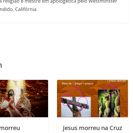
a religião e mestre em apologética pelo Westminster
ndido, Califórnia
m
 morreu
Jesus morreu na Cruz