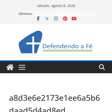
Pular
sábado, agosto 8, 2026
para
Últimos:
o
conteúdo
a8d3e6e2173e1ee6a5b6
daad5d4ad8ed