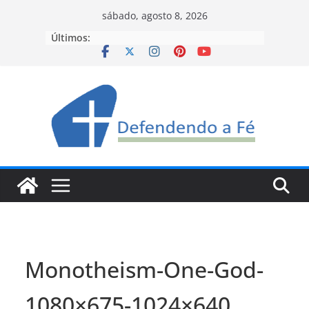
Pular
sábado, agosto 8, 2026
para
Últimos:
o
conteúdo
Monotheism-One-God-
1080×675-1024×640