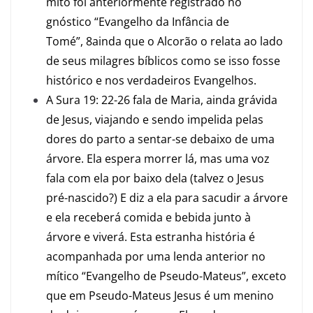
mito foi anteriormente registrado no
gnóstico “Evangelho da Infância de
Tomé”,
8
ainda que o Alcorão o relata ao lado
de seus milagres bíblicos como se isso fosse
histórico e nos verdadeiros Evangelhos.
A Sura 19: 22-26 fala de Maria, ainda grávida
de Jesus, viajando e sendo impelida pelas
dores do parto a sentar-se debaixo de uma
árvore. Ela espera morrer lá, mas uma voz
fala com ela por baixo dela (talvez o Jesus
pré-nascido?) E diz a ela para sacudir a árvore
e ela receberá comida e bebida junto à
árvore e viverá. Esta estranha história é
acompanhada por uma lenda anterior no
mítico “Evangelho de Pseudo-Mateus”, exceto
que em Pseudo-Mateus Jesus é um menino