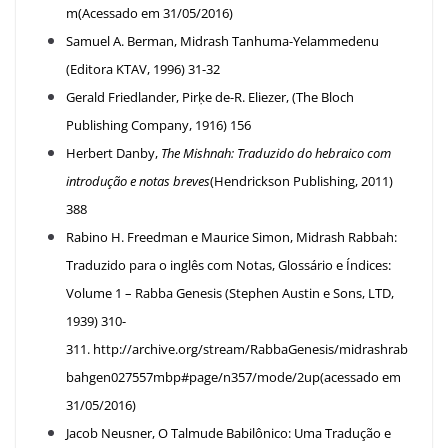
m
(Acessado em 31/05/2016)
Samuel A. Berman, Midrash Tanhuma-Yelammedenu
(Editora KTAV, 1996) 31-32
Gerald Friedlander, Pirḳe de-R. Eliezer, (The Bloch
Publishing Company, 1916) 156
Herbert Danby,
The Mishnah: Traduzido do hebraico com
introdução e notas breves
(Hendrickson Publishing, 2011)
388
Rabino H. Freedman e Maurice Simon, Midrash Rabbah:
Traduzido para o inglês com Notas, Glossário e Índices:
Volume 1 – Rabba Genesis (Stephen Austin e Sons, LTD,
1939) 310-
311.
http://archive.org/stream/RabbaGenesis/midrashrab
bahgen027557mbp#page/n357/mode/2up
(acessado em
31/05/2016)
Jacob Neusner, O Talmude Babilônico: Uma Tradução e