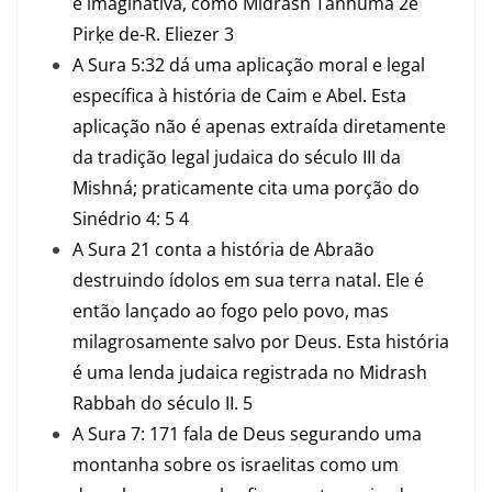
e imaginativa, como Midrash Tanhuma
2
e
Pirḳe de-R. Eliezer 3
A Sura 5:32 dá uma aplicação moral e legal
específica à história de Caim e Abel. Esta
aplicação não é apenas extraída diretamente
da tradição legal judaica do século III da
Mishná; praticamente cita uma porção do
Sinédrio 4: 5
4
A Sura 21 conta a história de Abraão
destruindo ídolos em sua terra natal. Ele é
então lançado ao fogo pelo povo, mas
milagrosamente salvo por Deus. Esta história
é uma lenda judaica registrada no Midrash
Rabbah do século II. 5
A Sura 7: 171 fala de Deus segurando uma
montanha sobre os israelitas como um