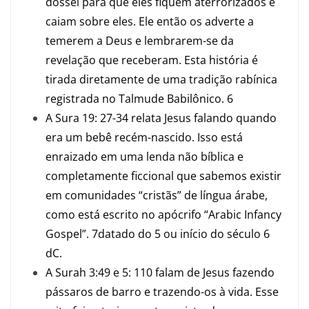
dossel para que eles fiquem aterrorizados e
caiam sobre eles. Ele então os adverte a
temerem a Deus e lembrarem-se da
revelação que receberam. Esta história é
tirada diretamente de uma tradição rabínica
registrada no Talmude Babilônico.
6
A Sura 19: 27-34 relata Jesus falando quando
era um bebê recém-nascido. Isso está
enraizado em uma lenda não bíblica e
completamente ficcional que sabemos existir
em comunidades “cristãs” de língua árabe,
como está escrito no apócrifo “Arabic Infancy
Gospel”.
7
datado do 5 ou início do século 6
dC.
A Surah 3:49 e 5: 110 falam de Jesus fazendo
pássaros de barro e trazendo-os à vida. Esse