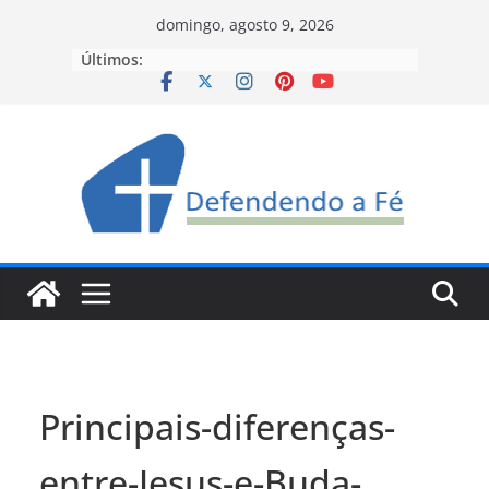
Pular
domingo, agosto 9, 2026
para
Últimos:
o
conteúdo
Principais-diferenças-
entre-Jesus-e-Buda-