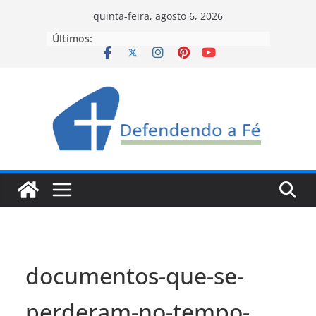
Pular
quinta-feira, agosto 6, 2026
para
Últimos:
o
conteúdo
documentos-que-se-
perderam-no-tempo-