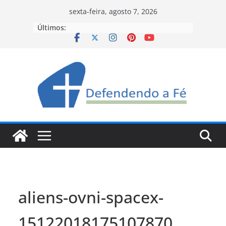
Pular
sexta-feira, agosto 7, 2026
para
Últimos:
o
conteúdo
aliens-ovni-spacex-
15122018175107870