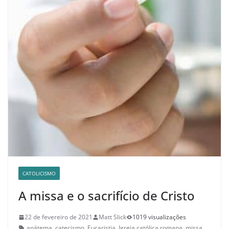
CATOLICISMO
A missa e o sacrifício de Cristo
22 de fevereiro de 2021
Matt Slick
1019 visualizações
anátema
,
catecismo
,
Eucaristia
,
Igreja católica romana
,
missa
,