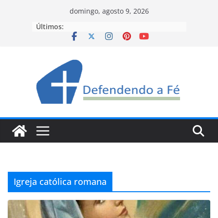
Pular
domingo, agosto 9, 2026
para
Últimos:
o
conteúdo
Igreja católica romana