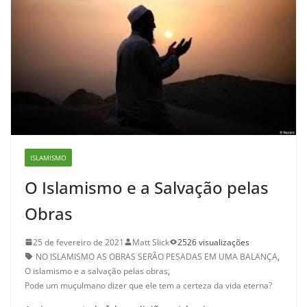
ISLAMISMO
O Islamismo e a Salvação pelas
Obras
25 de fevereiro de 2021
Matt Slick
2526 visualizações
NO ISLAMISMO AS OBRAS SERÃO PESADAS EM UMA BALANÇA
,
O islamismo e a salvação pelas obras
,
Pode um muçulmano dizer que ele tem a certeza da vida eterna?