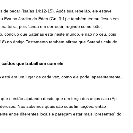
 de pecar (Isaías 14:12-15). Após sua rebelião, ele esteve
tou Eva no Jardim do Éden (Gn. 3:1) e também tentou Jesus em
 na terra, pois “anda em derredor, rugindo como leão,
o, concluo que Satanás está neste mundo, e não no céu, pois
0:18) no Antigo Testamento também afirma que Satanás caiu do
 caídos que trabalham com ele
 está em um lugar de cada vez, como ele pode, aparentemente,
que o estão ajudando desde que um terço dos anjos caiu (Ap.
poderosos. Não sabemos quais são suas limitações, então
te entre diferentes locais e pareçam estar mais “presentes” do