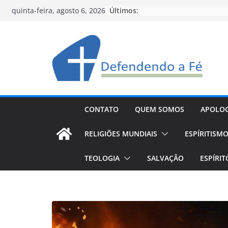
Pular
Últimos:
quinta-feira, agosto 6, 2026
para
o
conteúdo
CONTATO
QUEM SOMOS
APOLOG
RELIGIÕES MUNDIAIS
ESPÍRITISM
TEOLOGIA
SALVAÇÃO
ESPÍRI