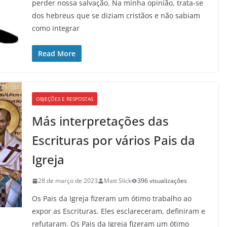
perder nossa salvação. Na minha opinião, trata-se
dos hebreus que se diziam cristãos e não sabiam
como integrar
Read More
OBJEÇÕES E RESPOSTAS
Más interpretações das
Escrituras por vários Pais da
Igreja
28 de março de 2023
Matt Slick
396 visualizações
Os Pais da Igreja fizeram um ótimo trabalho ao
expor as Escrituras. Eles esclareceram, definiram e
refutaram. Os Pais da Igreja fizeram um ótimo