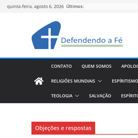
Pular
Últimos:
quinta-feira, agosto 6, 2026
para
o
conteúdo
CONTATO
QUEM SOMOS
APOLOG
RELIGIÕES MUNDIAIS
ESPÍRITISM
TEOLOGIA
SALVAÇÃO
ESPÍRI
Objeções e respostas